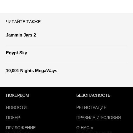
ЧИТАЙТЕ ТАКЖЕ
Jammin Jars 2
Egypt Sky
10,001 Nights MegaWays
ПОКЕРДОМ
БЕЗОПАСНОСТЬ
НОВОСТИ
РЕГИСТРАЦИЯ
ПОКЕР
ПРАВИЛА И УСЛОВИЯ
ПРИЛОЖЕНИЕ
О НАС ⭐️