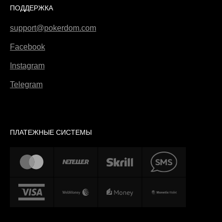
ПОДДЕРЖКА
support@pokerdom.com
Facebook
Instagram
Telegram
ПЛАТЕЖНЫЕ СИСТЕМЫ