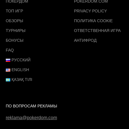
ПОКЕРДОМ
POKERDOM.COM
ТОП ИГР
PRIVACY POLICY
ОБЗОРЫ
ПОЛИТИКА COOKIE
ТУРНИРЫ
ОТВЕТСТВЕННАЯ ИГРА
БОНУСЫ
АНТИФРОД
FAQ
РУССКИЙ
ENGLISH
ҚАЗАҚ ТІЛІ
ПО ВОПРОСАМ РЕКЛАМЫ
reklama@pokerdom.com