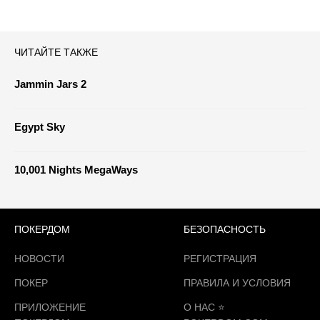
ЧИТАЙТЕ ТАКЖЕ
Jammin Jars 2
Egypt Sky
10,001 Nights MegaWays
ПОКЕРДОМ
БЕЗОПАСНОСТЬ
НОВОСТИ
РЕГИСТРАЦИЯ
ПОКЕР
ПРАВИЛА И УСЛОВИЯ
ПРИЛОЖЕНИЕ
О НАС ⭐️