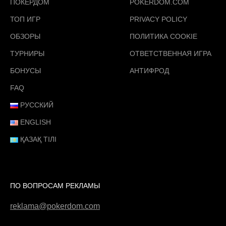
ПОКЕРДОМ
POKERDOM.COM
ТОП ИГР
PRIVACY POLICY
ОБЗОРЫ
ПОЛИТИКА COOKIE
ТУРНИРЫ
ОТВЕТСТВЕННАЯ ИГРА
БОНУСЫ
АНТИФРОД
FAQ
РУССКИЙ
ENGLISH
ҚАЗАҚ ТІЛІ
ПО ВОПРОСАМ РЕКЛАМЫ
reklama@pokerdom.com