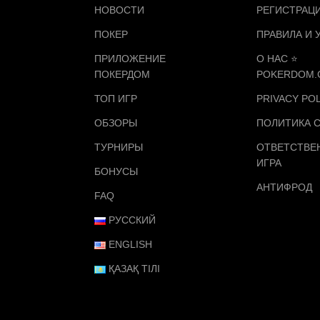
НОВОСТИ
РЕГИСТРАЦ
ПОКЕР
ПРАВИЛА И 
ПРИЛОЖЕНИЕ
О НАС ⭐️
ПОКЕРДОМ
POKERDOM.
ТОП ИГР
PRIVACY PO
ОБЗОРЫ
ПОЛИТИКА C
ТУРНИРЫ
ОТВЕТСТВЕ
ИГРА
БОНУСЫ
АНТИФРОД
FAQ
РУССКИЙ
ENGLISH
ҚАЗАҚ ТІЛІ