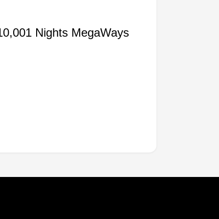
10,001 Nights MegaWays