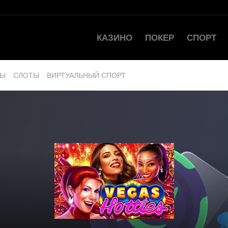
КАЗИНО
ПОКЕР
СПОРТ
РЫ
СЛОТЫ
ВИРТУАЛЬНЫЙ СПОРТ