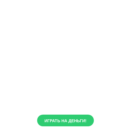
ИГРАТЬ НА ДЕНЬГИ!