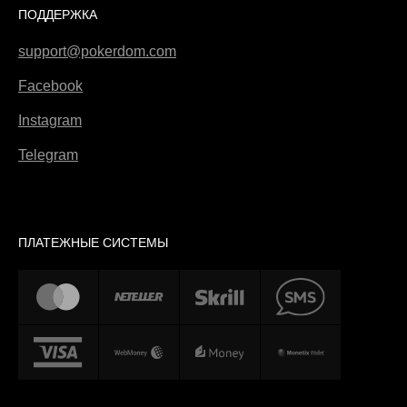
ПОДДЕРЖКА
support@pokerdom.com
Facebook
Instagram
Telegram
ПЛАТЕЖНЫЕ СИСТЕМЫ