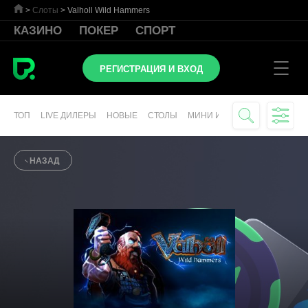
>
Слоты
>
Valholl Wild Hammers
КАЗИНО
ПОКЕР
СПОРТ
РЕГИСТРАЦИЯ И ВХОД
ТОП
LIVE ДИЛЕРЫ
НОВЫЕ
СТОЛЫ
МИНИ ИГРЫ
СЛОТЫ
ВИР
НАЗАД