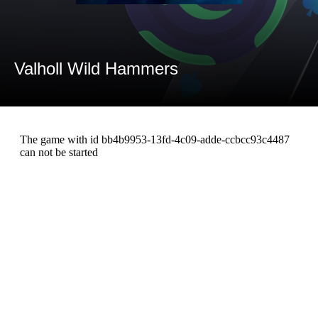
Valholl Wild Hammers