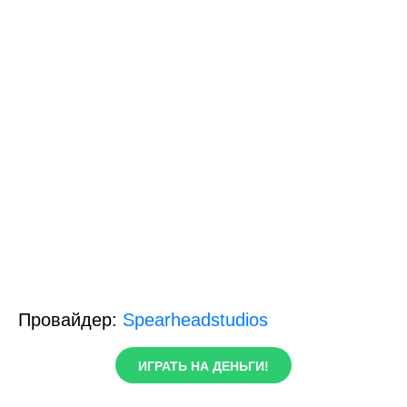
Провайдер:
Spearheadstudios
ИГРАТЬ НА ДЕНЬГИ!