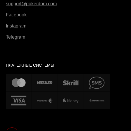
support@pokerdom.com
Facebook
Instagram
Telegram
ПЛАТЕЖНЫЕ СИСТЕМЫ