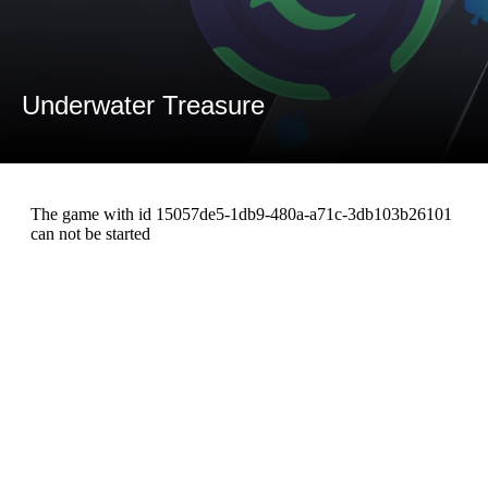
Underwater Treasure