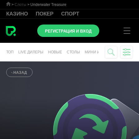
>
Слоты
>
Underwater Treasure
КАЗИНО
ПОКЕР
СПОРТ
РЕГИСТРАЦИЯ И ВХОД
ТОП
LIVE ДИЛЕРЫ
НОВЫЕ
СТОЛЫ
МИНИ ИГРЫ
СЛОТЫ
ВИР
НАЗАД