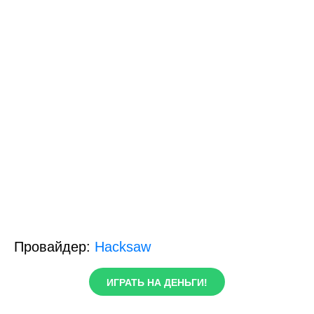
Провайдер:
Hacksaw
ИГРАТЬ НА ДЕНЬГИ!