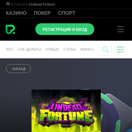
>
Слоты
>
Undead Fortune
КАЗИНО
ПОКЕР
СПОРТ
РЕГИСТРАЦИЯ И ВХОД
ТОП
LIVE ДИЛЕРЫ
НОВЫЕ
СТОЛЫ
МИНИ ИГРЫ
СЛОТЫ
ВИР
НАЗАД