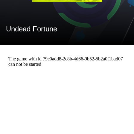
Undead Fortune