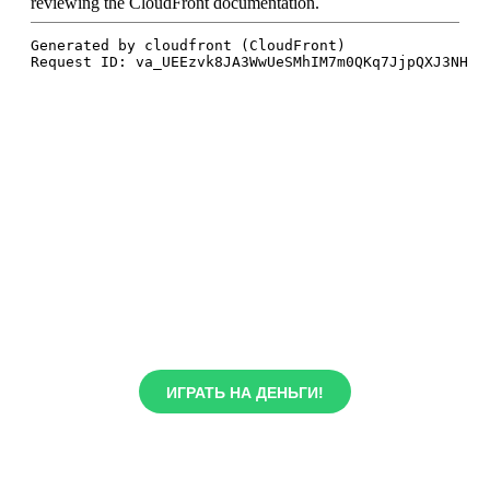
ИГРАТЬ НА ДЕНЬГИ!