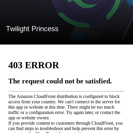
Twilight Princess