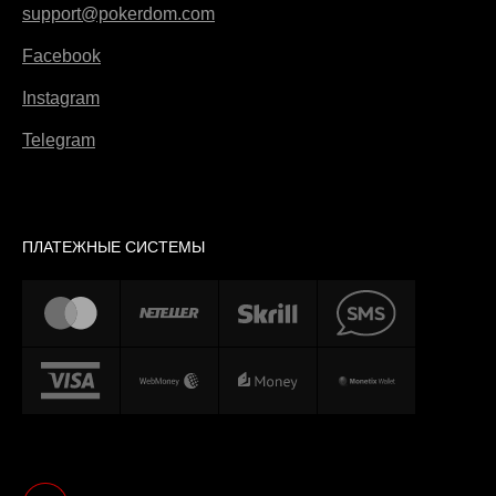
support@pokerdom.com
Facebook
Instagram
Telegram
ПЛАТЕЖНЫЕ СИСТЕМЫ