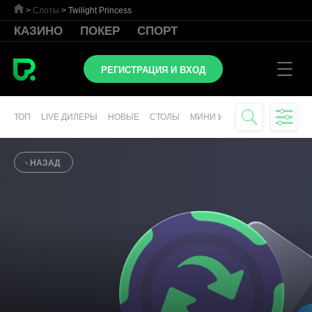
>
Слоты
>
Twilight Princess
КАЗИНО
ПОКЕР
СПОРТ
РЕГИСТРАЦИЯ И ВХОД
ТОП
LIVE ДИЛЕРЫ
НОВЫЕ
СТОЛЫ
МИНИ ИГРЫ
СЛОТЫ
ВИР
НАЗАД