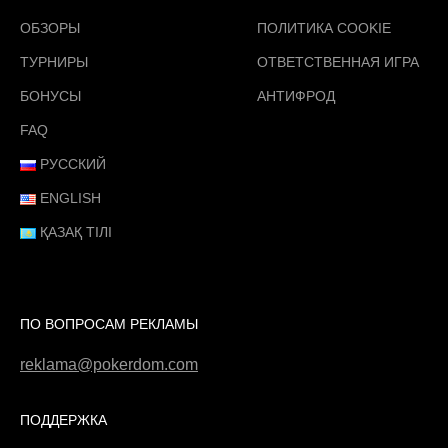
ОБЗОРЫ
ПОЛИТИКА COOKIE
ТУРНИРЫ
ОТВЕТСТВЕННАЯ ИГРА
БОНУСЫ
АНТИФРОД
FAQ
РУССКИЙ
ENGLISH
ҚАЗАҚ ТІЛІ
ПО ВОПРОСАМ РЕКЛАМЫ
reklama@pokerdom.com
ПОДДЕРЖКА