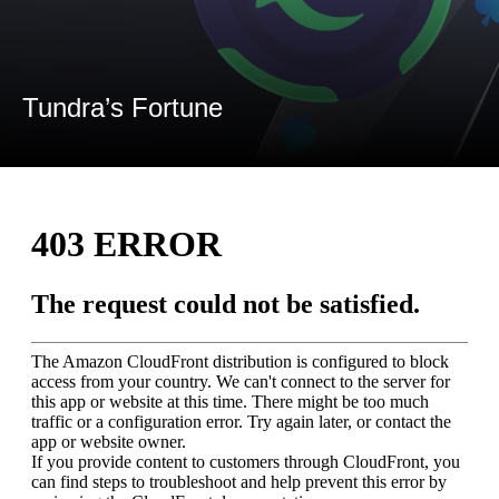
Tundra’s Fortune