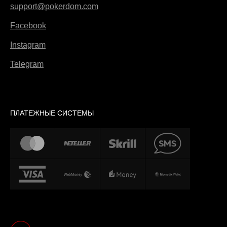
support@pokerdom.com
Facebook
Instagram
Telegram
ПЛАТЕЖНЫЕ СИСТЕМЫ