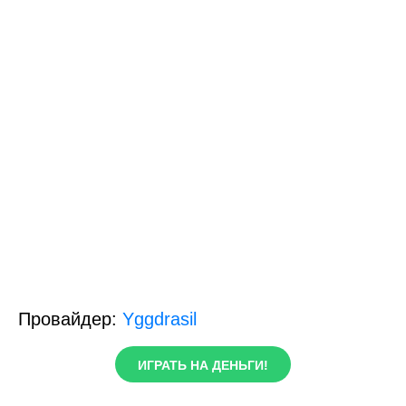
Провайдер:
Yggdrasil
ИГРАТЬ НА ДЕНЬГИ!