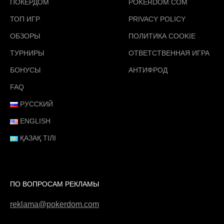
ПОКЕРДОМ
POKERDOM.COM
ТОП ИГР
PRIVACY POLICY
ОБЗОРЫ
ПОЛИТИКА COOKIE
ТУРНИРЫ
ОТВЕТСТВЕННАЯ ИГРА
БОНУСЫ
АНТИФРОД
FAQ
РУССКИЙ
ENGLISH
ҚАЗАҚ ТІЛІ
ПО ВОПРОСАМ РЕКЛАМЫ
reklama@pokerdom.com