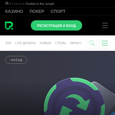
>
Слоты
>
Tumble in the Jungle
КАЗИНО
ПОКЕР
СПОРТ
РЕГИСТРАЦИЯ И ВХОД
ТОП
LIVE ДИЛЕРЫ
НОВЫЕ
СТОЛЫ
МИНИ ИГРЫ
СЛОТЫ
ВИР
НАЗАД