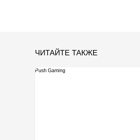
ЧИТАЙТЕ ТАКЖЕ
Push Gaming