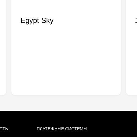
Egypt Sky
СТЬ
ПЛАТЕЖНЫЕ СИСТЕМЫ