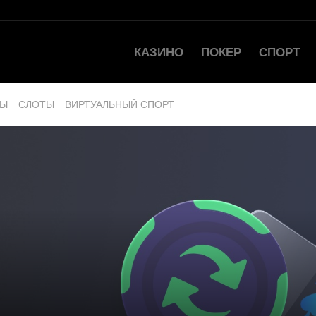
КАЗИНО
ПОКЕР
СПОРТ
РЫ
СЛОТЫ
ВИРТУАЛЬНЫЙ СПОРТ