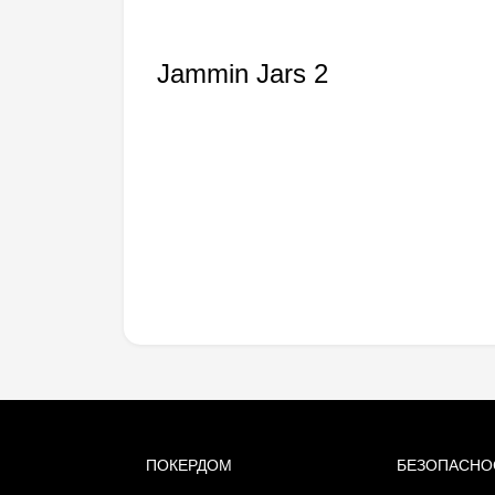
Jammin Jars 2
ПОКЕРДОМ
БЕЗОПАСНО