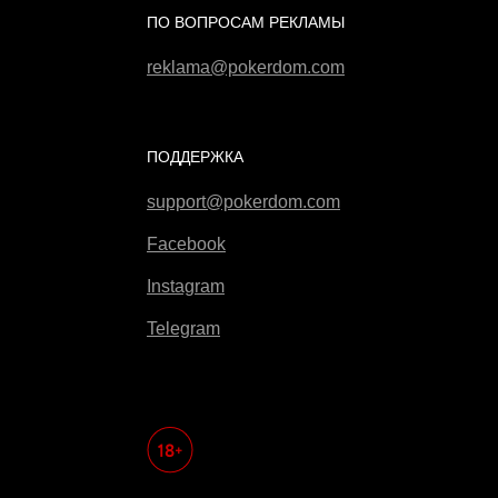
ПО ВОПРОСАМ РЕКЛАМЫ
reklama@pokerdom.com
ПОДДЕРЖКА
support@pokerdom.com
Facebook
Instagram
Telegram