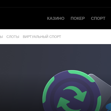
КАЗИНО
ПОКЕР
СПОРТ
РЫ
СЛОТЫ
ВИРТУАЛЬНЫЙ СПОРТ