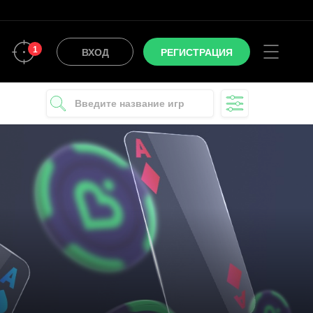
1
ВХОД
РЕГИСТРАЦИЯ