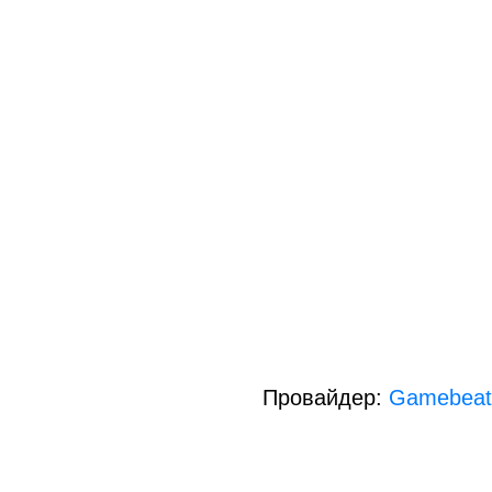
Провайдер:
Gamebeat