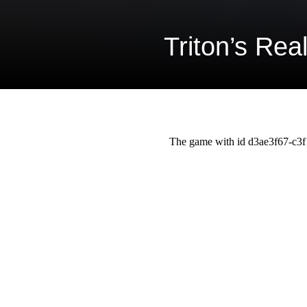
Triton’s Rea