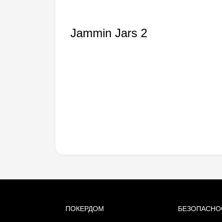
Jammin Jars 2
ПОКЕРДОМ
БЕЗОПАСНО