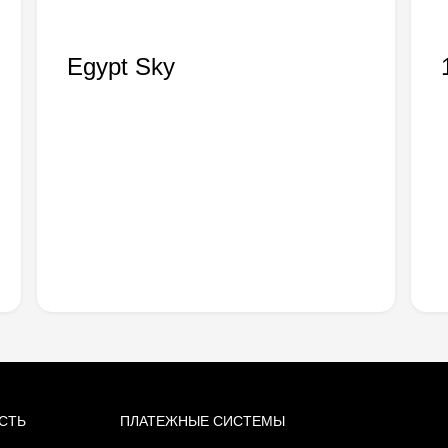
Egypt Sky
СТЬ
ПЛАТЕЖНЫЕ СИСТЕМЫ