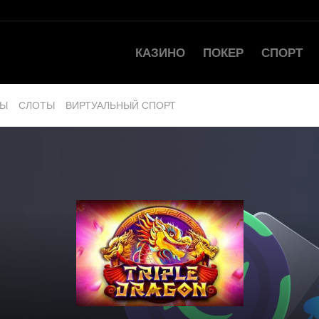
КАЗИНО
ПОКЕР
СПОРТ
РЫ
СЛОТЫ
ВИРТУАЛЬНЫЙ СПОРТ