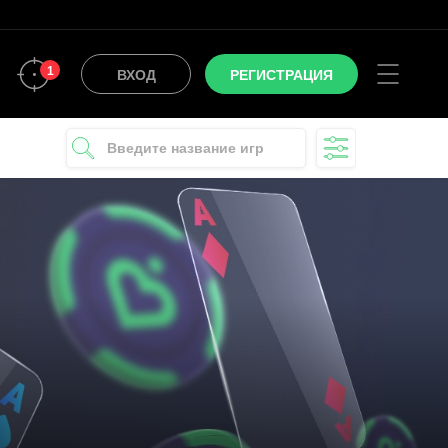
1
ВХОД
РЕГИСТРАЦИЯ