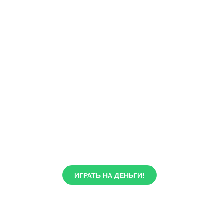
ИГРАТЬ НА ДЕНЬГИ!