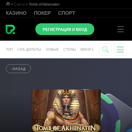
>
Слоты
>
Tomb of Akhenaten
КАЗИНО
ПОКЕР
СПОРТ
РЕГИСТРАЦИЯ И ВХОД
ТОП
LIVE ДИЛЕРЫ
НОВЫЕ
СТОЛЫ
МИНИ ИГРЫ
СЛОТЫ
ВИР
НАЗАД