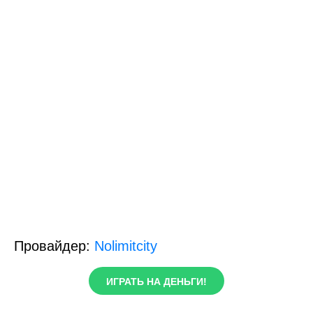
Провайдер:
Nolimitcity
ИГРАТЬ НА ДЕНЬГИ!