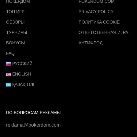
ПОКЕРДОМ
POKERDOM.COM
ТОП ИГР
PRIVACY POLICY
ОБЗОРЫ
ПОЛИТИКА COOKIE
ТУРНИРЫ
ОТВЕТСТВЕННАЯ ИГРА
БОНУСЫ
АНТИФРОД
FAQ
РУССКИЙ
ENGLISH
ҚАЗАҚ ТІЛІ
ПО ВОПРОСАМ РЕКЛАМЫ
reklama@pokerdom.com