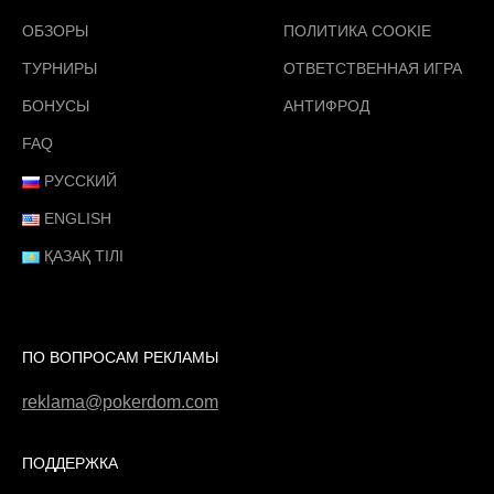
ОБЗОРЫ
ПОЛИТИКА COOKIE
ТУРНИРЫ
ОТВЕТСТВЕННАЯ ИГРА
БОНУСЫ
АНТИФРОД
FAQ
РУССКИЙ
ENGLISH
ҚАЗАҚ ТІЛІ
ПО ВОПРОСАМ РЕКЛАМЫ
reklama@pokerdom.com
ПОДДЕРЖКА