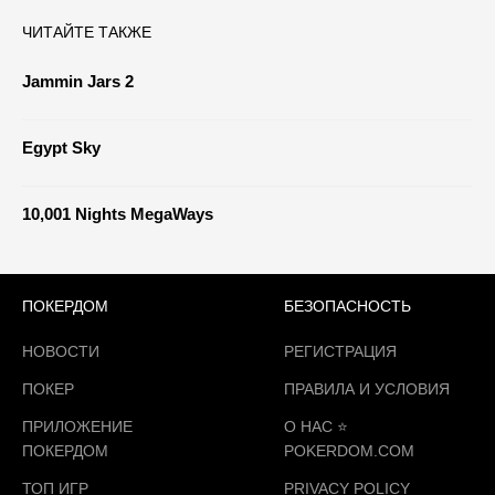
ЧИТАЙТЕ ТАКЖЕ
Jammin Jars 2
Egypt Sky
10,001 Nights MegaWays
ПОКЕРДОМ
БЕЗОПАСНОСТЬ
НОВОСТИ
РЕГИСТРАЦИЯ
ПОКЕР
ПРАВИЛА И УСЛОВИЯ
ПРИЛОЖЕНИЕ
О НАС ⭐️
ПОКЕРДОМ
POKERDOM.COM
ТОП ИГР
PRIVACY POLICY