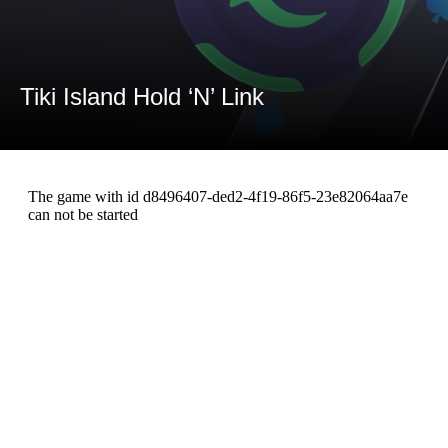
Tiki Island Hold ‘N’ Link