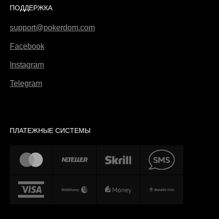
ПОДДЕРЖКА
support@pokerdom.com
Facebook
Instagram
Telegram
ПЛАТЕЖНЫЕ СИСТЕМЫ