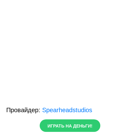
Провайдер:
Spearheadstudios
ИГРАТЬ НА ДЕНЬГИ!