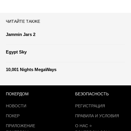
ЧИТАЙТЕ ТАКЖЕ
Jammin Jars 2
Egypt Sky
10,001 Nights MegaWays
ПОКЕРДОМ
БЕЗОПАСНОСТЬ
НОВОСТИ
РЕГИСТРАЦИЯ
ПОКЕР
ПРАВИЛА И УСЛОВИЯ
ПРИЛОЖЕНИЕ
О НАС ⭐️