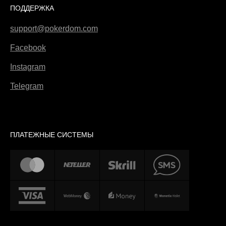
ПОДДЕРЖКА
support@pokerdom.com
Facebook
Instagram
Telegram
ПЛАТЕЖНЫЕ СИСТЕМЫ