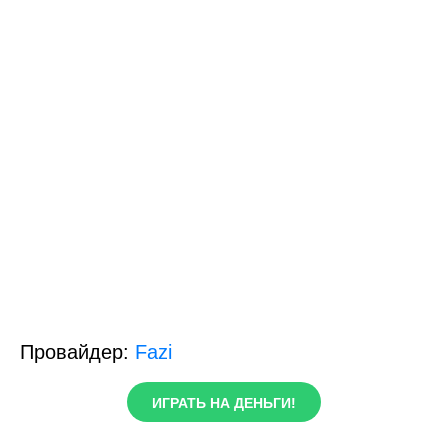
Провайдер:
Fazi
ИГРАТЬ НА ДЕНЬГИ!