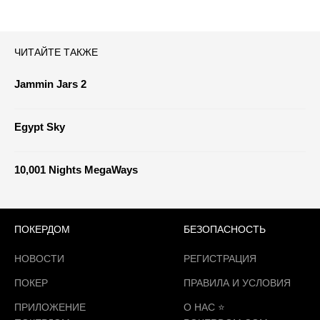
ЧИТАЙТЕ ТАКЖЕ
Jammin Jars 2
Egypt Sky
10,001 Nights MegaWays
ПОКЕРДОМ
БЕЗОПАСНОСТЬ
НОВОСТИ
РЕГИСТРАЦИЯ
ПОКЕР
ПРАВИЛА И УСЛОВИЯ
ПРИЛОЖЕНИЕ
О НАС ⭐️