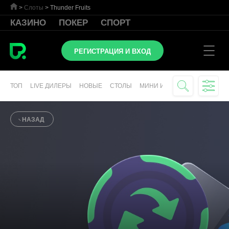
>
Слоты
>
Thunder Fruits
КАЗИНО
ПОКЕР
СПОРТ
РЕГИСТРАЦИЯ И ВХОД
ТОП
LIVE ДИЛЕРЫ
НОВЫЕ
СТОЛЫ
МИНИ ИГРЫ
СЛОТЫ
ВИР
НАЗАД