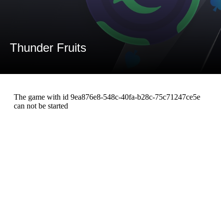
Thunder Fruits