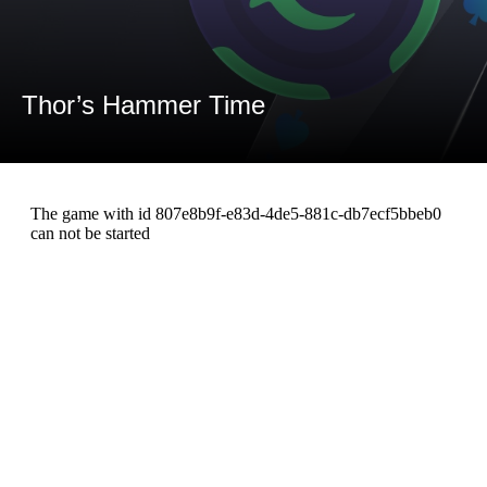
Thor’s Hammer Time