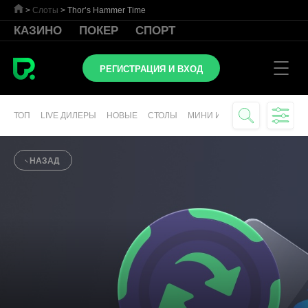
>
Слоты
>
Thor’s Hammer Time
КАЗИНО
ПОКЕР
СПОРТ
РЕГИСТРАЦИЯ И ВХОД
ТОП
LIVE ДИЛЕРЫ
НОВЫЕ
СТОЛЫ
МИНИ ИГРЫ
СЛОТЫ
ВИР
НАЗАД