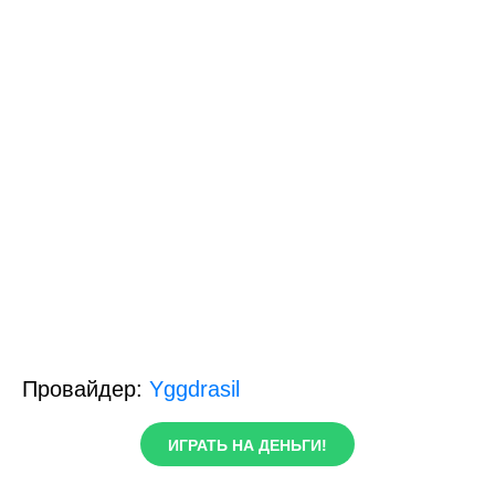
Провайдер:
Yggdrasil
ИГРАТЬ НА ДЕНЬГИ!