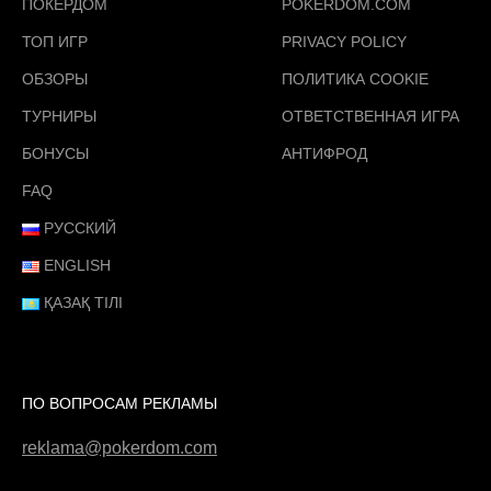
ПОКЕРДОМ
POKERDOM.COM
ТОП ИГР
PRIVACY POLICY
ОБЗОРЫ
ПОЛИТИКА COOKIE
ТУРНИРЫ
ОТВЕТСТВЕННАЯ ИГРА
БОНУСЫ
АНТИФРОД
FAQ
РУССКИЙ
ENGLISH
ҚАЗАҚ ТІЛІ
ПО ВОПРОСАМ РЕКЛАМЫ
reklama@pokerdom.com