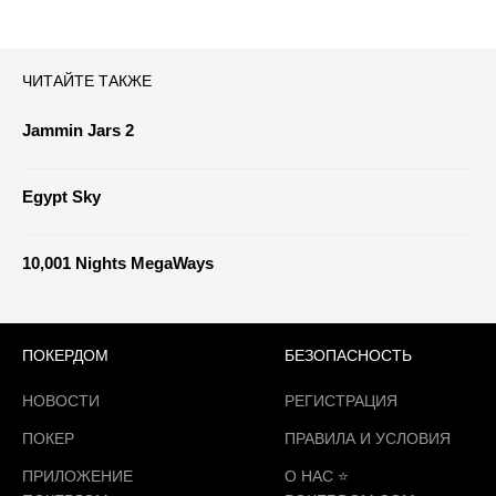
ЧИТАЙТЕ ТАКЖЕ
Jammin Jars 2
Egypt Sky
10,001 Nights MegaWays
ПОКЕРДОМ
БЕЗОПАСНОСТЬ
НОВОСТИ
РЕГИСТРАЦИЯ
ПОКЕР
ПРАВИЛА И УСЛОВИЯ
ПРИЛОЖЕНИЕ
О НАС ⭐️