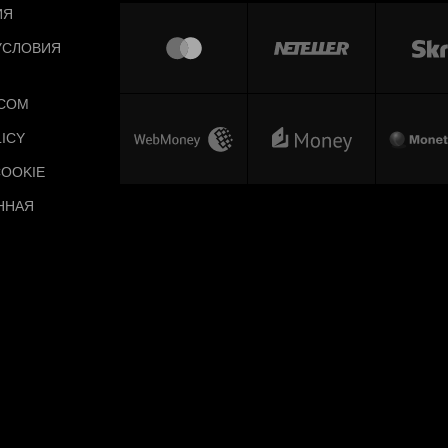
ИЯ
УСЛОВИЯ
COM
LICY
OOKIE
ННАЯ