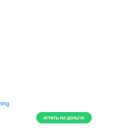
ming
ИГРАТЬ НА ДЕНЬГИ!