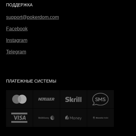
ПОДДЕРЖКА
support@pokerdom.com
Facebook
Instagram
Telegram
ПЛАТЕЖНЫЕ СИСТЕМЫ