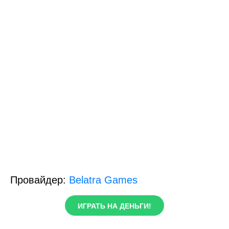
Провайдер:
Belatra Games
ИГРАТЬ НА ДЕНЬГИ!