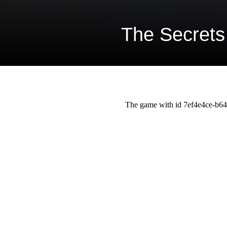
The Secrets