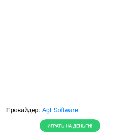
Провайдер:
Agt Software
ИГРАТЬ НА ДЕНЬГИ!