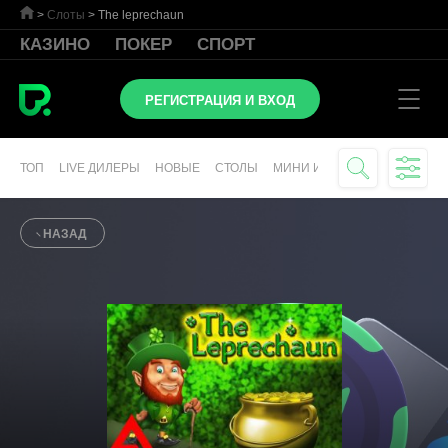
>
Слоты
>
The leprechaun
КАЗИНО
ПОКЕР
СПОРТ
РЕГИСТРАЦИЯ И ВХОД
ТОП
LIVE ДИЛЕРЫ
НОВЫЕ
СТОЛЫ
МИНИ ИГРЫ
СЛОТЫ
ВИР
НАЗАД