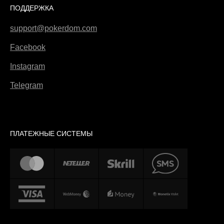
ПОДДЕРЖКА
support@pokerdom.com
Facebook
Instagram
Telegram
ПЛАТЕЖНЫЕ СИСТЕМЫ