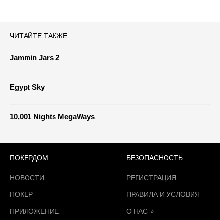
ЧИТАЙТЕ ТАКЖЕ
Jammin Jars 2
Egypt Sky
10,001 Nights MegaWays
ПОКЕРДОМ
БЕЗОПАСНОСТЬ
НОВОСТИ
РЕГИСТРАЦИЯ
ПОКЕР
ПРАВИЛА И УСЛОВИЯ
ПРИЛОЖЕНИЕ
О НАС ⭐️