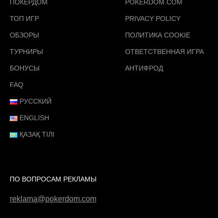
ПОКЕРДОМ
POKERDOM.COM
ТОП ИГР
PRIVACY POLICY
ОБЗОРЫ
ПОЛИТИКА COOKIE
ТУРНИРЫ
ОТВЕТСТВЕННАЯ ИГРА
БОНУСЫ
АНТИФРОД
FAQ
РУССКИЙ
ENGLISH
ҚАЗАҚ ТІЛІ
ПО ВОПРОСАМ РЕКЛАМЫ
reklama@pokerdom.com