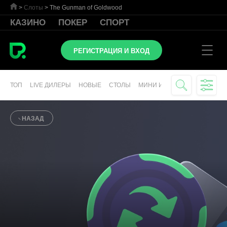
>
Слоты
>
The Gunman of Goldwood
КАЗИНО
ПОКЕР
СПОРТ
РЕГИСТРАЦИЯ И ВХОД
ТОП
LIVE ДИЛЕРЫ
НОВЫЕ
СТОЛЫ
МИНИ ИГРЫ
СЛОТЫ
ВИР
НАЗАД