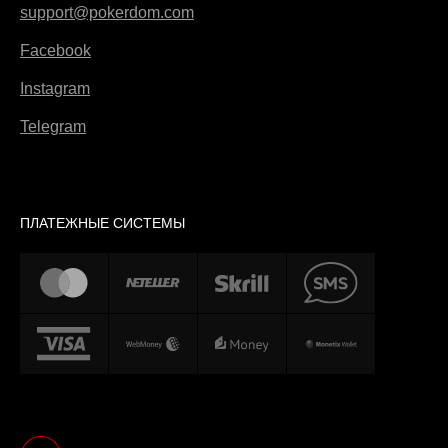
support@pokerdom.com
Facebook
Instagram
Telegram
ПЛАТЕЖНЫЕ СИСТЕМЫ