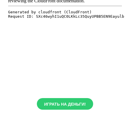
ИГРАТЬ НА ДЕНЬГИ!