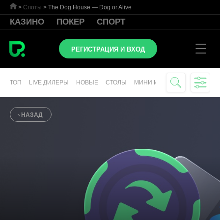
>
Слоты
>
The Dog House — Dog or Alive
КАЗИНО
ПОКЕР
СПОРТ
РЕГИСТРАЦИЯ И ВХОД
ТОП
LIVE ДИЛЕРЫ
НОВЫЕ
СТОЛЫ
МИНИ ИГРЫ
СЛОТЫ
ВИР
НАЗАД