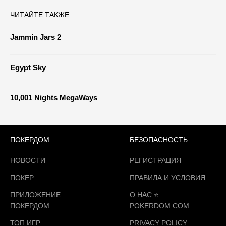
ЧИТАЙТЕ ТАКЖЕ
Jammin Jars 2
Egypt Sky
10,001 Nights MegaWays
ПОКЕРДОМ
БЕЗОПАСНОСТЬ
НОВОСТИ
РЕГИСТРАЦИЯ
ПОКЕР
ПРАВИЛА И УСЛОВИЯ
ПРИЛОЖЕНИЕ
О НАС ⭐️
ПОКЕРДОМ
POKERDOM.COM
ТОП ИГР
PRIVACY POLICY