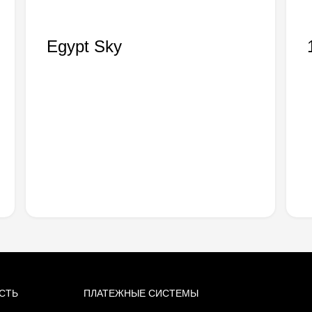
Egypt Sky
СТЬ
ПЛАТЕЖНЫЕ СИСТЕМЫ