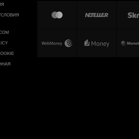
ИЯ
УСЛОВИЯ
COM
LICY
OOKIE
ННАЯ