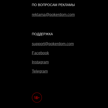
ПО ВОПРОСАМ РЕКЛАМЫ
reklama@pokerdom.com
ПОДДЕРЖКА
support@pokerdom.com
Facebook
Instagram
Telegram