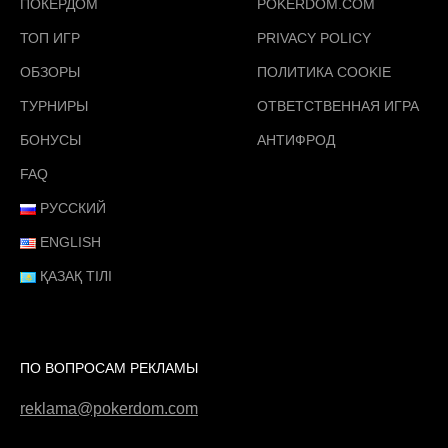
ПОКЕРДОМ
POKERDOM.COM
ТОП ИГР
PRIVACY POLICY
ОБЗОРЫ
ПОЛИТИКА COOKIE
ТУРНИРЫ
ОТВЕТСТВЕННАЯ ИГРА
БОНУСЫ
АНТИФРОД
FAQ
РУССКИЙ
ENGLISH
ҚАЗАҚ ТІЛІ
ПО ВОПРОСАМ РЕКЛАМЫ
reklama@pokerdom.com