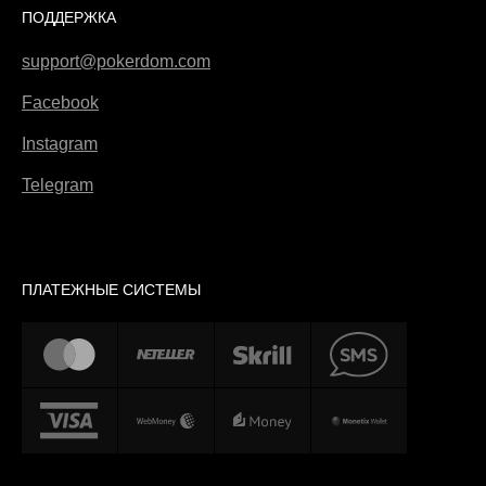
ПОДДЕРЖКА
support@pokerdom.com
Facebook
Instagram
Telegram
ПЛАТЕЖНЫЕ СИСТЕМЫ