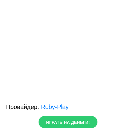
Провайдер:
Ruby-Play
ИГРАТЬ НА ДЕНЬГИ!