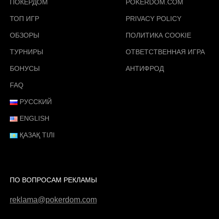
ПОКЕРДОМ
POKERDOM.COM
ТОП ИГР
PRIVACY POLICY
ОБЗОРЫ
ПОЛИТИКА COOKIE
ТУРНИРЫ
ОТВЕТСТВЕННАЯ ИГРА
БОНУСЫ
АНТИФРОД
FAQ
РУССКИЙ
ENGLISH
ҚАЗАҚ ТІЛІ
ПО ВОПРОСАМ РЕКЛАМЫ
reklama@pokerdom.com