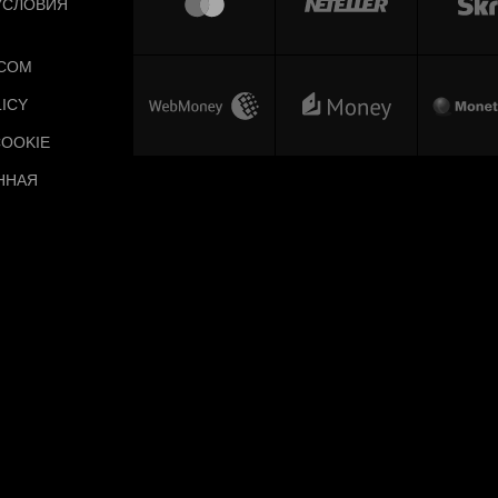
УСЛОВИЯ
COM
LICY
OOKIE
ННАЯ