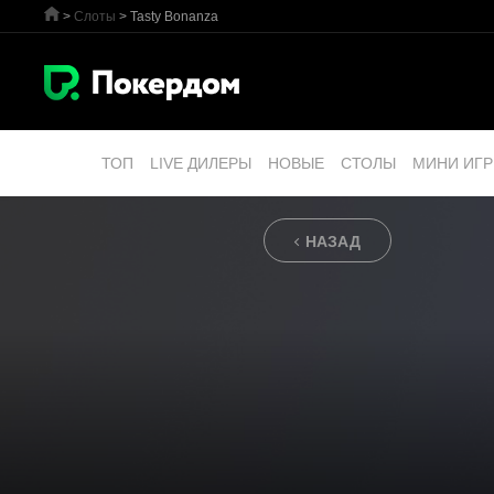
>
Слоты
>
Tasty Bonanza
ТОП
LIVE ДИЛЕРЫ
НОВЫЕ
СТОЛЫ
МИНИ ИГ
НАЗАД