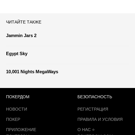
ЧИТАЙТЕ ТАКЖЕ
Jammin Jars 2
Egypt Sky
10,001 Nights MegaWays
ПОКЕРДОМ
БЕЗОПАСНОСТЬ
НОВОСТИ
РЕГИСТРАЦИЯ
ПОКЕР
ПРАВИЛА И УСЛОВИЯ
ПРИЛОЖЕНИЕ
О НАС ⭐️