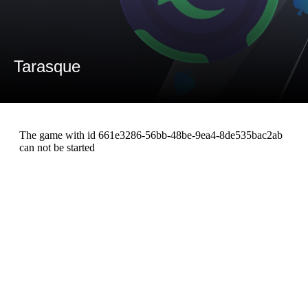
Tarasque