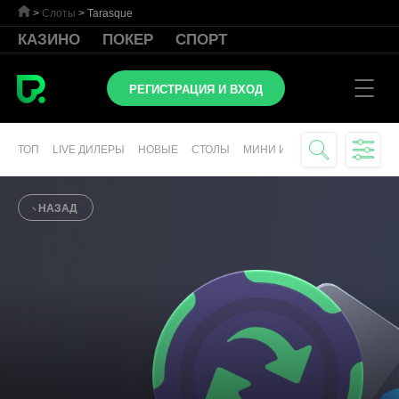
>
Слоты
>
Tarasque
КАЗИНО
ПОКЕР
СПОРТ
РЕГИСТРАЦИЯ И ВХОД
ТОП
LIVE ДИЛЕРЫ
НОВЫЕ
СТОЛЫ
МИНИ ИГРЫ
СЛОТЫ
ВИР
НАЗАД