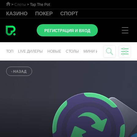
>
Слоты
>
Tap The Pot
КАЗИНО
ПОКЕР
СПОРТ
РЕГИСТРАЦИЯ И ВХОД
ТОП
LIVE ДИЛЕРЫ
НОВЫЕ
СТОЛЫ
МИНИ ИГРЫ
СЛОТЫ
ВИР
НАЗАД