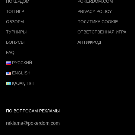
ПОКЕРДОМ
POKERDOM.COM
ТОП ИГР
PRIVACY POLICY
ОБЗОРЫ
ПОЛИТИКА COOKIE
ТУРНИРЫ
ОТВЕТСТВЕННАЯ ИГРА
БОНУСЫ
АНТИФРОД
FAQ
РУССКИЙ
ENGLISH
ҚАЗАҚ ТІЛІ
ПО ВОПРОСАМ РЕКЛАМЫ
reklama@pokerdom.com