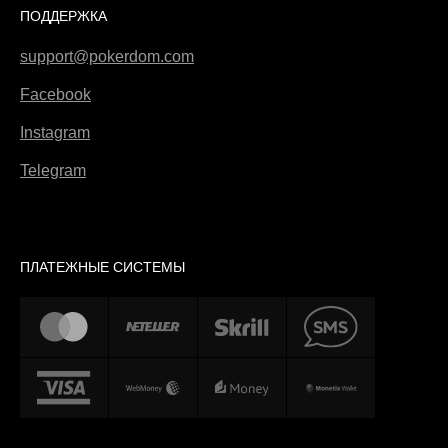
ПОДДЕРЖКА
support@pokerdom.com
Facebook
Instagram
Telegram
ПЛАТЕЖНЫЕ СИСТЕМЫ