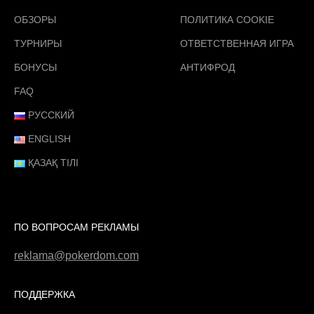
ОБЗОРЫ
ПОЛИТИКА COOKIE
ТУРНИРЫ
ОТВЕТСТВЕННАЯ ИГРА
БОНУСЫ
АНТИФРОД
FAQ
РУССКИЙ
ENGLISH
ҚАЗАҚ ТІЛІ
ПО ВОПРОСАМ РЕКЛАМЫ
reklama@pokerdom.com
ПОДДЕРЖКА