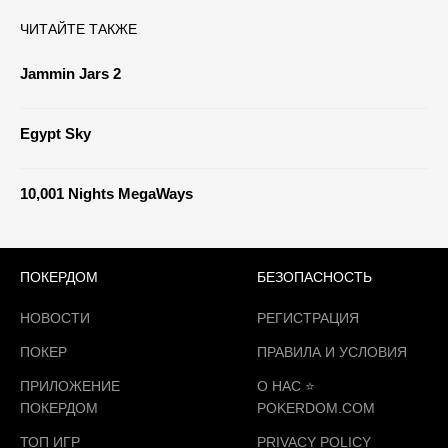
ЧИТАЙТЕ ТАКЖЕ
Jammin Jars 2
Egypt Sky
10,001 Nights MegaWays
ПОКЕРДОМ
БЕЗОПАСНОСТЬ
НОВОСТИ
РЕГИСТРАЦИЯ
ПОКЕР
ПРАВИЛА И УСЛОВИЯ
ПРИЛОЖЕНИЕ
О НАС ⭐️
ПОКЕРДОМ
POKERDOM.COM
ТОП ИГР
PRIVACY POLICY