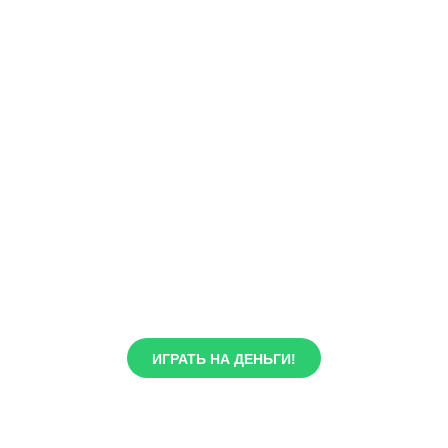
ИГРАТЬ НА ДЕНЬГИ!