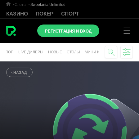
>
Слоты
>
Sweetania Unlimited
КАЗИНО
ПОКЕР
СПОРТ
РЕГИСТРАЦИЯ И ВХОД
ТОП
LIVE ДИЛЕРЫ
НОВЫЕ
СТОЛЫ
МИНИ ИГРЫ
СЛОТЫ
ВИР
НАЗАД