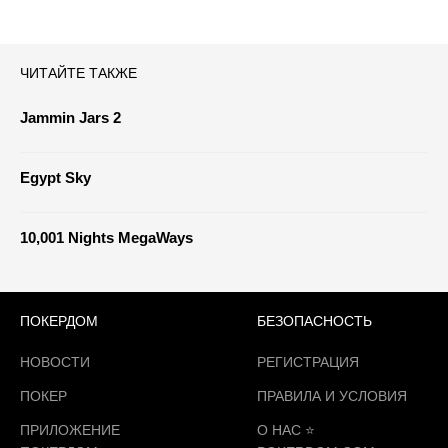
ЧИТАЙТЕ ТАКЖЕ
Jammin Jars 2
Egypt Sky
10,001 Nights MegaWays
ПОКЕРДОМ
БЕЗОПАСНОСТЬ
НОВОСТИ
РЕГИСТРАЦИЯ
ПОКЕР
ПРАВИЛА И УСЛОВИЯ
ПРИЛОЖЕНИЕ
О НАС ⭐️