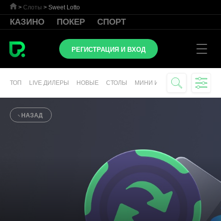
>
Слоты
>
Sweet Lotto
КАЗИНО
ПОКЕР
СПОРТ
РЕГИСТРАЦИЯ И ВХОД
ТОП
LIVE ДИЛЕРЫ
НОВЫЕ
СТОЛЫ
МИНИ ИГРЫ
СЛОТЫ
ВИР
НАЗАД