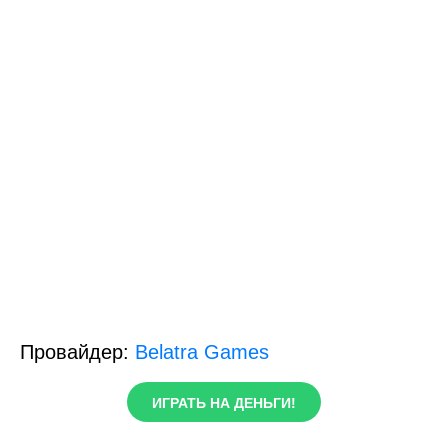
Провайдер:
Belatra Games
ИГРАТЬ НА ДЕНЬГИ!