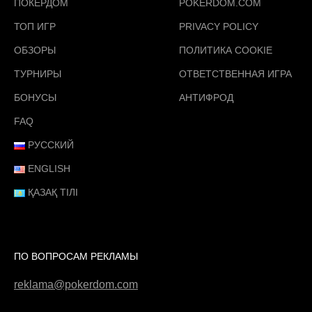
ПОКЕРДОМ
POKERDOM.COM
ТОП ИГР
PRIVACY POLICY
ОБЗОРЫ
ПОЛИТИКА COOKIE
ТУРНИРЫ
ОТВЕТСТВЕННАЯ ИГРА
БОНУСЫ
АНТИФРОД
FAQ
РУССКИЙ
ENGLISH
ҚАЗАҚ ТІЛІ
ПО ВОПРОСАМ РЕКЛАМЫ
reklama@pokerdom.com