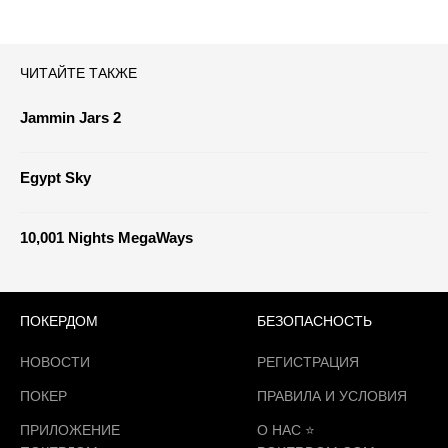
ЧИТАЙТЕ ТАКЖЕ
Jammin Jars 2
Egypt Sky
10,001 Nights MegaWays
ПОКЕРДОМ
БЕЗОПАСНОСТЬ
НОВОСТИ
РЕГИСТРАЦИЯ
ПОКЕР
ПРАВИЛА И УСЛОВИЯ
ПРИЛОЖЕНИЕ
О НАС ⭐️