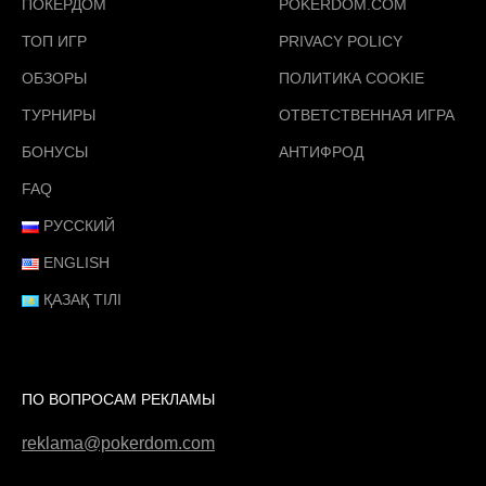
ПОКЕРДОМ
POKERDOM.COM
ТОП ИГР
PRIVACY POLICY
ОБЗОРЫ
ПОЛИТИКА COOKIE
ТУРНИРЫ
ОТВЕТСТВЕННАЯ ИГРА
БОНУСЫ
АНТИФРОД
FAQ
РУССКИЙ
ENGLISH
ҚАЗАҚ ТІЛІ
ПО ВОПРОСАМ РЕКЛАМЫ
reklama@pokerdom.com