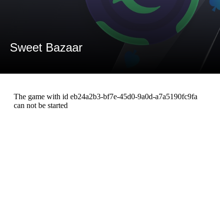
Sweet Bazaar