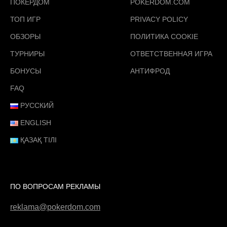
ПОКЕРДОМ
POKERDOM.COM
ТОП ИГР
PRIVACY POLICY
ОБЗОРЫ
ПОЛИТИКА COOKIE
ТУРНИРЫ
ОТВЕТСТВЕННАЯ ИГРА
БОНУСЫ
АНТИФРОД
FAQ
РУССКИЙ
ENGLISH
ҚАЗАҚ ТІЛІ
ПО ВОПРОСАМ РЕКЛАМЫ
reklama@pokerdom.com