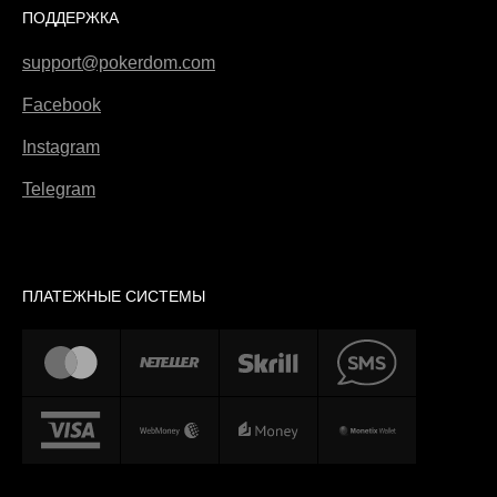
ПОДДЕРЖКА
support@pokerdom.com
Facebook
Instagram
Telegram
ПЛАТЕЖНЫЕ СИСТЕМЫ