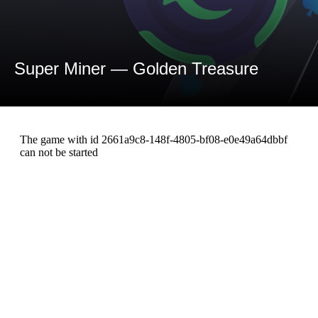
Super Miner — Golden Treasure