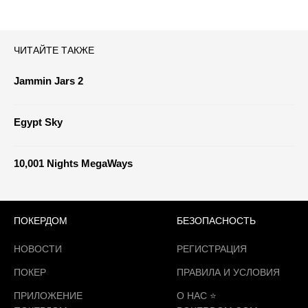
ЧИТАЙТЕ ТАКЖЕ
Jammin Jars 2
Egypt Sky
10,001 Nights MegaWays
ПОКЕРДОМ
БЕЗОПАСНОСТЬ
НОВОСТИ
РЕГИСТРАЦИЯ
ПОКЕР
ПРАВИЛА И УСЛОВИЯ
ПРИЛОЖЕНИЕ
О НАС ⭐️