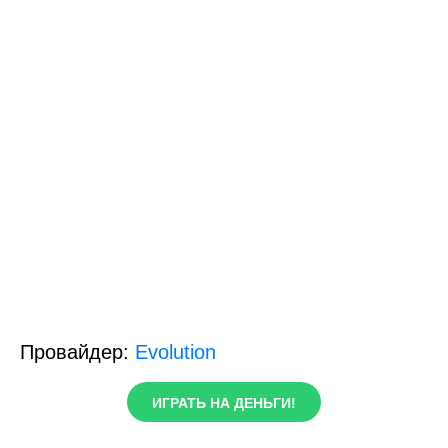
Провайдер:
Evolution
ИГРАТЬ НА ДЕНЬГИ!