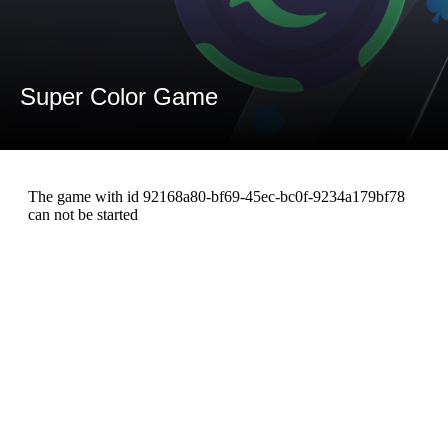
Super Color Game