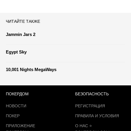
ЧИТАЙТЕ ТАКЖЕ
Jammin Jars 2
Egypt Sky
10,001 Nights MegaWays
ПОКЕРДОМ
БЕЗОПАСНОСТЬ
НОВОСТИ
РЕГИСТРАЦИЯ
ПОКЕР
ПРАВИЛА И УСЛОВИЯ
ПРИЛОЖЕНИЕ
О НАС ⭐️