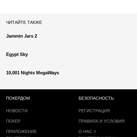
ЧИТАЙТЕ ТАКЖЕ
Jammin Jars 2
Egypt Sky
10,001 Nights MegaWays
ПОКЕРДОМ
БЕЗОПАСНОСТЬ
НОВОСТИ
РЕГИСТРАЦИЯ
ПОКЕР
ПРАВИЛА И УСЛОВИЯ
ПРИЛОЖЕНИЕ
О НАС ⭐️