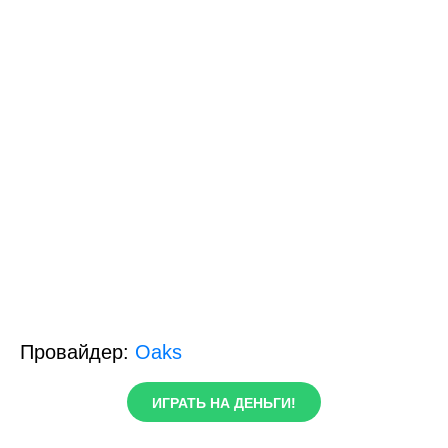
Провайдер:
Oaks
ИГРАТЬ НА ДЕНЬГИ!