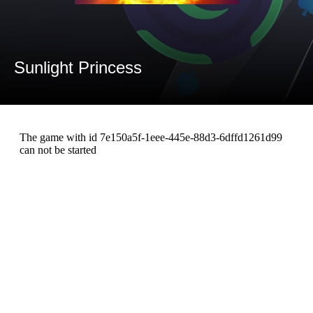
Sunlight Princess