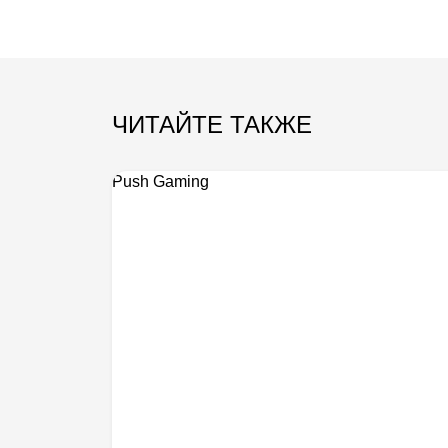
ЧИТАЙТЕ ТАКЖЕ
Push Gaming