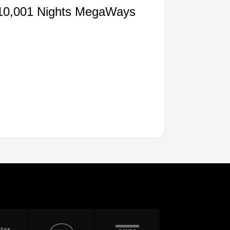
10,001 Nights MegaWays