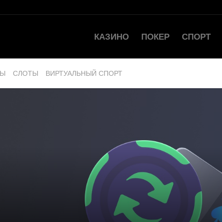
КАЗИНО
ПОКЕР
СПОРТ
РЫ
СЛОТЫ
ВИРТУАЛЬНЫЙ СПОРТ