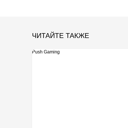
ЧИТАЙТЕ ТАКЖЕ
Push Gaming