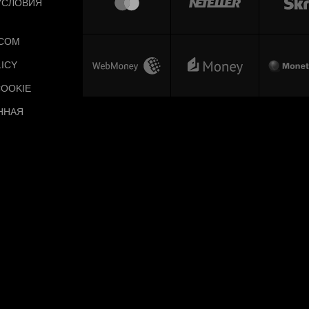
УСЛОВИЯ
COM
LICY
OOKIE
ННАЯ