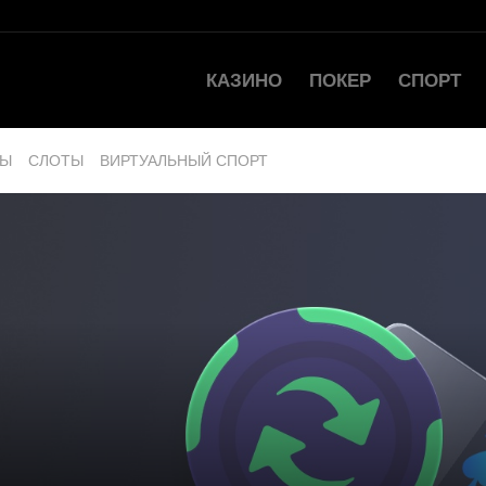
КАЗИНО
ПОКЕР
СПОРТ
РЫ
СЛОТЫ
ВИРТУАЛЬНЫЙ СПОРТ