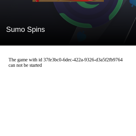
Sumo Spins