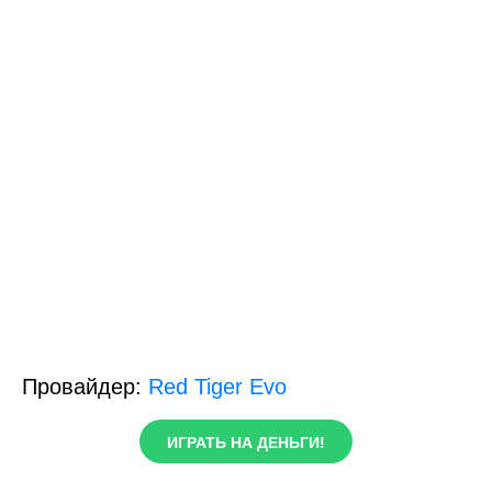
Провайдер:
Red Tiger Evo
ИГРАТЬ НА ДЕНЬГИ!