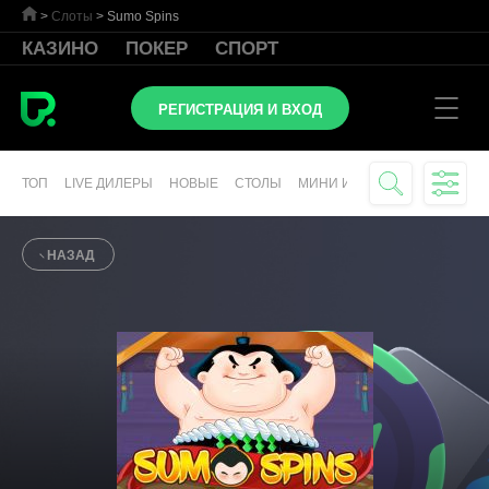
>
Слоты
>
Sumo Spins
КАЗИНО
ПОКЕР
СПОРТ
РЕГИСТРАЦИЯ И ВХОД
ТОП
LIVE ДИЛЕРЫ
НОВЫЕ
СТОЛЫ
МИНИ ИГРЫ
СЛОТЫ
ВИР
НАЗАД