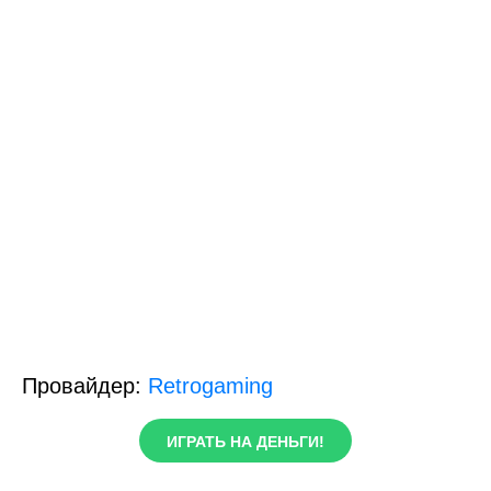
Провайдер:
Retrogaming
ИГРАТЬ НА ДЕНЬГИ!