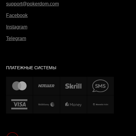
support@pokerdom.com
Facebook
Instagram
Telegram
ПЛАТЕЖНЫЕ СИСТЕМЫ