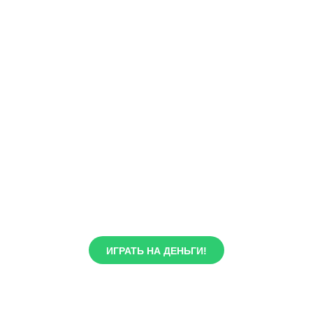
ИГРАТЬ НА ДЕНЬГИ!