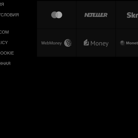
ИЯ
УСЛОВИЯ
COM
LICY
OOKIE
ННАЯ