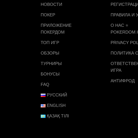
НОВОСТИ
РЕГИСТРАЦ
ПОКЕР
ПРАВИЛА И 
ПРИЛОЖЕНИЕ
О НАС ⭐️
ПОКЕРДОМ
POKERDOM.
ТОП ИГР
PRIVACY PO
ОБЗОРЫ
ПОЛИТИКА C
ТУРНИРЫ
ОТВЕТСТВЕ
ИГРА
БОНУСЫ
АНТИФРОД
FAQ
РУССКИЙ
ENGLISH
ҚАЗАҚ ТІЛІ