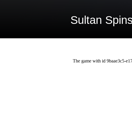
Sultan Spin