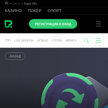
>
Слоты
>
Sugar Mix
КАЗИНО
ПОКЕР
СПОРТ
РЕГИСТРАЦИЯ И ВХОД
ТОП
LIVE ДИЛЕРЫ
НОВЫЕ
СТОЛЫ
МИНИ ИГРЫ
СЛОТЫ
ВИР
НАЗАД