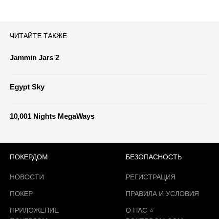
ЧИТАЙТЕ ТАКЖЕ
Jammin Jars 2
Egypt Sky
10,001 Nights MegaWays
ПОКЕРДОМ
БЕЗОПАСНОСТЬ
НОВОСТИ
РЕГИСТРАЦИЯ
ПОКЕР
ПРАВИЛА И УСЛОВИЯ
ПРИЛОЖЕНИЕ
О НАС ⭐️