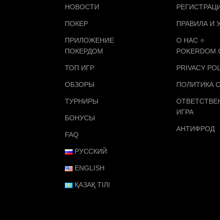
НОВОСТИ
РЕГИСТРАЦ
ПОКЕР
ПРАВИЛА И 
ПРИЛОЖЕНИЕ
О НАС ⭐️
ПОКЕРДОМ
POKERDOM.
ТОП ИГР
PRIVACY PO
ОБЗОРЫ
ПОЛИТИКА C
ТУРНИРЫ
ОТВЕТСТВЕ
ИГРА
БОНУСЫ
АНТИФРОД
FAQ
РУССКИЙ
ENGLISH
ҚАЗАҚ ТІЛІ