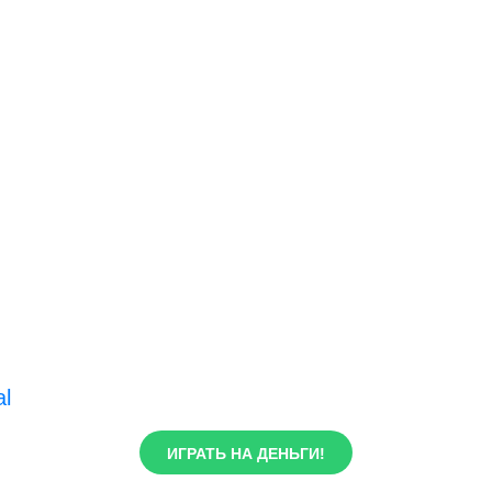
l
ИГРАТЬ НА ДЕНЬГИ!