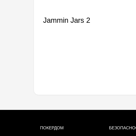
Jammin Jars 2
ПОКЕРДОМ
БЕЗОПАСНО