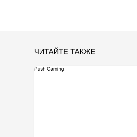
ЧИТАЙТЕ ТАКЖЕ
Push Gaming