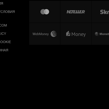
ИЯ
УСЛОВИЯ
COM
LICY
OOKIE
ННАЯ