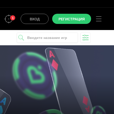
1
ВХОД
РЕГИСТРАЦИЯ